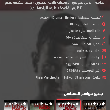
الخاصة ، الذين يقومون بعمليات بالغة الخطورة ، منها ملاحقة عضو
تنظيم القاعدة (لطيف الباكستاني) .
تصنيف المسلسل :
Thriller
,
Drama
,
Action
جودة الحلقات :
Bluray
حالة المسلسل :
مكتمل
مستوي المشاهدة :
+16
توقيت الحلقات : 44د
الحلقات : 10 حلقة
دولة المسلسل : المملكة المتحدة
لغة المسلسل : الانجليزية
رقم المسلسل : #23849
بطولة :
Sullivan Stapleton
,
Philip Winchester
جميع مواسم المسلسل
14٬857
8.2
18٬721
8.2
23٬805
8.2
46٬583
8.2