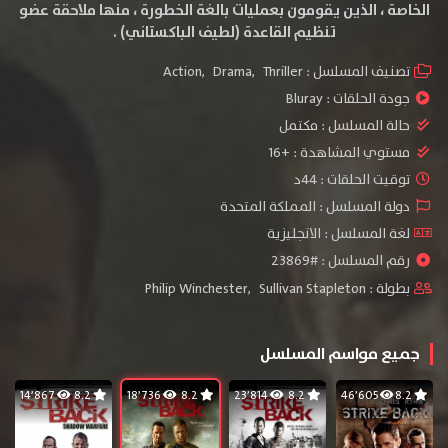
الخاصة ، الذين يقومون بعمليات بالغة الخطورة ، منها ملاحقة عضو
تنظيم القاعدة (لطيف الباكستاني) .
تصنيف المسلسل :
Thriller
,
Drama
,
Action
جودة الحلقات :
Bluray
حالة المسلسل :
مكتمل
مستوي المشاهدة :
+16
توقيت الحلقات : 44د
دولة المسلسل : المملكة المتحدة
لغة المسلسل : الانجليزية
رقم المسلسل : #23869
بطولة :
Sullivan Stapleton
,
Philip Winchester
جميع مواسم المسلسل
14٬867
8.2
18٬736
8.2
23٬814
8.2
46٬605
8.2