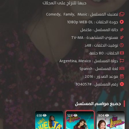
حبها للتزلج على العجلات
تصنيف المسلسل :
Music
,
Family
,
Comedy
جودة الحلقات :
1080p WEB-DL
حالة المسلسل :
مكتمل
مستوي المشاهدة :
TV-MA
توقيت الحلقات : 48د
الحلقات : 80 حلقة
دولة المسلسل : Argentina, Mexico
لغة المسلسل : Spanish
موعد الصدور : 2016
رقم المسلسل : #304057
جميع مواسم المسلسل
658
528
904