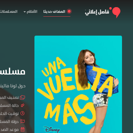
المضاف حديثا
الأفلام
المسلسلات
مسلسل Soy Luna الموسم
حول لونا فالين
تصنيف الم
حالة المسل
توقيت الحلقات 
دولة المسلسل :  Mexico
موعد الصدور : 