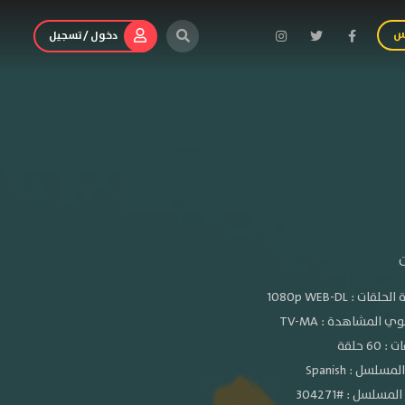
س
دخول / تسجيل
ت
الحلقات :
1080p WEB-DL
ي المشاهدة :
TV-MA
 60 حلقة
سلسل : Spanish
مسلسل : #304271