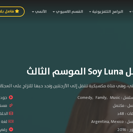
فاصل بل
البرامج التلفزيونية
القسم الاسيوي
الأنمي
 الثالث
تي، وهي فتاة مكسيكية تنتقل إلى الأرجنتين وتجد حبها للتزلج على العجلا
سلسل :
Music
,
Family
,
Comedy
جودة 
سل :
مكتمل
مستو
: 48د
الحلقات :
Argentina,
لغة الم
2016
رقم ال