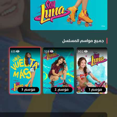
جميع مواسم المسلسل
655
528
902
موسم 1
موسم 2
موسم 3