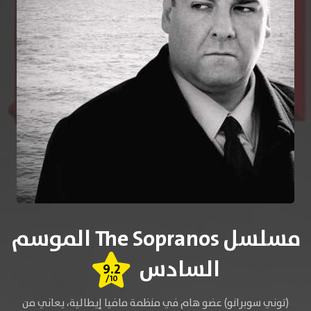
مسلسل The Sopranos الموسم
السادس
9.2
/10
(توني سوبرانو) عضو هام في منظمة مافيا إيطالية، يعاني من