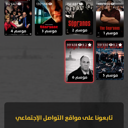
116٬647
130٬594
156٬484
386٬994
موسم 2
موسم 3
موسم 4
موسم 1
99٬438
9.2
119٬330
9.2
موسم 5
موسم 6
تابعونا على مواقع التواصل الإجتماعي