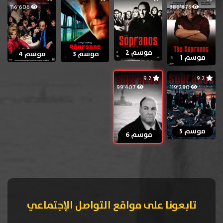
116٬606
386٬873
موسم 2
موسم 3
موسم 4
موسم 1
9.2
9.2
99٬407
119٬280
موسم 5
موسم 6
تابعونا على مواقع التواصل الإجتماعي