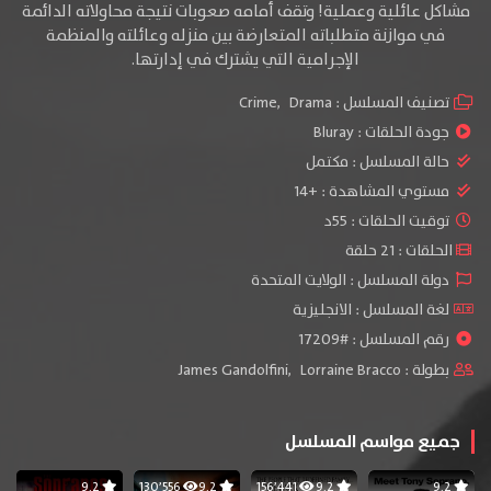
مشاكل عائلية وعملية! وتقف أمامه صعوبات نتيجة محاولاته الدائمة
في موازنة متطلباته المتعارضة بين منزله وعائلته والمنظمة
الإجرامية التي يشترك في
إدارتها.
تصنيف المسلسل :
Drama
,
Crime
جودة الحلقات :
Bluray
حالة المسلسل :
مكتمل
مستوي المشاهدة :
+14
توقيت الحلقات : 55د
الحلقات : 21 حلقة
دولة المسلسل : الولايت المتحدة
لغة المسلسل : الانجليزية
رقم المسلسل : #17209
بطولة :
Lorraine Bracco
,
James Gandolfini
جميع مواسم المسلسل
9.2
130٬556
9.2
156٬441
9.2
9.2