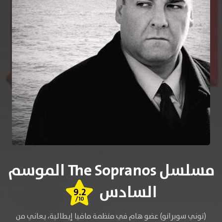
مسلسل The Sopranos الموسم
السادس
9.2
/10
(توني سوبرانو) عضو هام في منظمة مافيا إيطالية، يعاني من