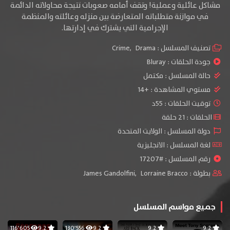
مشاكل عائلية وعملية! وتقف أمامه صعوبات نتيجة محاولاته الدائمة
في موازنة متطلباته المتعارضة بين منزله وعائلته والمنظمة
الإجرامية التي يشترك في
إدارتها.
تصنيف المسلسل :
Drama
,
Crime
جودة الحلقات :
Bluray
حالة المسلسل :
مكتمل
مستوي المشاهدة :
+14
توقيت الحلقات : 55د
الحلقات : 21 حلقة
دولة المسلسل : الولايت المتحدة
لغة المسلسل : الانجليزية
رقم المسلسل : #17207
بطولة :
Lorraine Bracco
,
James Gandolfini
جميع مواسم المسلسل
116٬605
9.2
130٬556
9.2
9.2
9.2