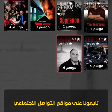
156٬439
386٬872
موسم 2
موسم 3
موسم 4
موسم 1
9.2
9.2
99٬407
119٬280
موسم 5
موسم 6
تابعونا على مواقع التواصل الإجتماعي