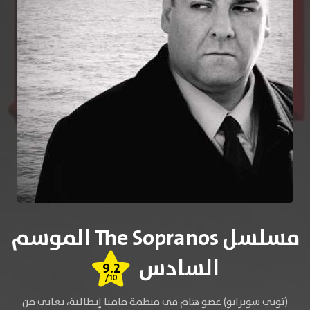
مسلسل The Sopranos الموسم
السادس
9.2
/10
(توني سوبرانو) عضو هام في منظمة مافيا إيطالية، يعاني من