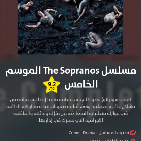
مسلسل The Sopranos الموسم
الخامس
9.2
/10
(توني سوبرانو) عضو هام في منظمة مافيا إيطالية، يعاني من
مشاكل عائلية وعملية! وتقف أمامه صعوبات نتيجة محاولاته الدائمة
في موازنة متطلباته المتعارضة بين منزله وعائلته والمنظمة
الإجرامية التي يشترك في
إدارتها.
تصنيف المسلسل :
Drama
,
Crime