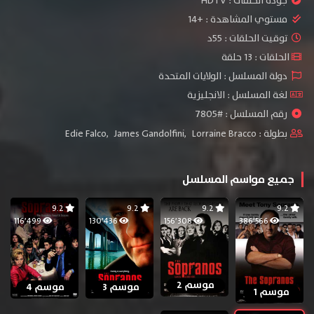
جودة الحلقات :
HDTV
مستوي المشاهدة :
+14
توقيت الحلقات : 55د
الحلقات : 13 حلقة
دولة المسلسل : الولايات المتحدة
لغة المسلسل : الانجليزية
رقم المسلسل : #7805
بطولة :
Lorraine Bracco
,
James Gandolfini
,
Edie Falco
جميع مواسم المسلسل
9.2
9.2
9.2
9.2
116٬499
130٬436
156٬308
386٬566
موسم 2
موسم 3
موسم 4
موسم 1