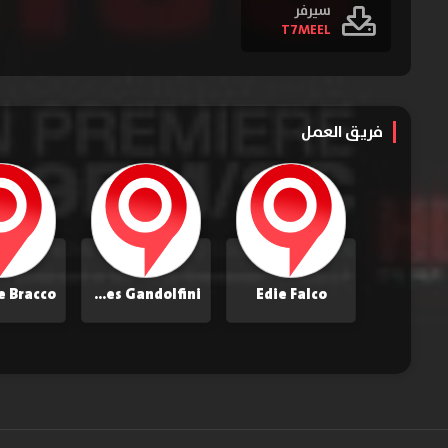
سيرفر
T7MEEL
فريق العمل
e Bracco
James Gandolfini
Edie Falco