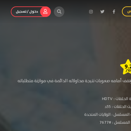
س
دخول / تسجيل
9.
/10
قف أمامه صعوبات نتيجة محاولاته الدائمة في موازنة متطلباته
الحلقات :
HDTV
الحلقات : 55د
المسلسل : الولايات المتحدة
لمسلسل : #7677