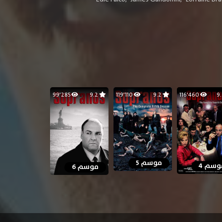
99٬285
9.2
119٬110
9.2
116٬460
موسم 5
وسم 4
موسم 6