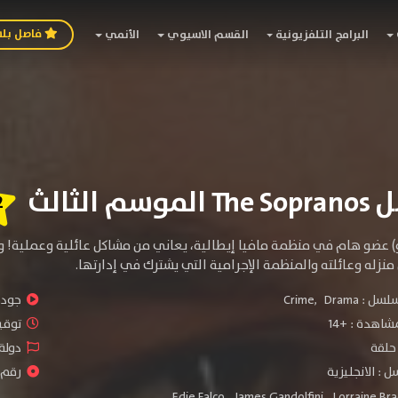
فاصل بل
البرامج التلفزيونية
القسم الاسيوي
الأنمي
م الثالث
2
) عضو هام في منظمة مافيا إيطالية، يعاني من مشاكل عائلية وعملية! وت
 منزله وعائلته والمنظمة الإجرامية التي يشترك في
إدارتها.
سلسل :
Drama
,
Crime
جودة 
شاهدة :
+14
توقيت 
دولة 
 : الانجليزية
رقم ا
Edie Falco
,
James Gandolfini
,
Lorraine Br