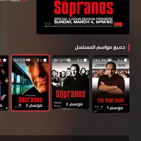
جميع مواسم المسلسل
9.2
130٬375
9.2
156٬237
9.2
386٬435
9.2
موسم 2
موسم 3
م
موسم 1