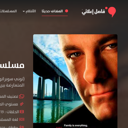
المضاف حديثا
الأفلام
المسلسلات
مسلسل The Sopranos الموس
(توني سوبرانو
المتعارضة بين
تصنيف الم
مستوي الم
الحلقات : 13 حلقة
لغة المسلسل
بطولة :
acco