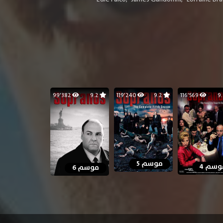
99٬382
9.2
119٬240
9.2
116٬569
موسم 5
وسم 4
موسم 6