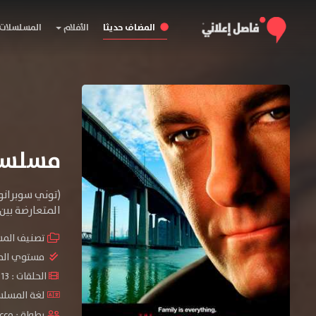
المضاف حديثا
الأفلام
المسلسلات
مسلسل The Sopranos الموس
(توني سوبرانو
المتعارضة بين
تصنيف الم
مستوي الم
الحلقات : 13 حلقة
لغة المسلسل
بطولة :
acco