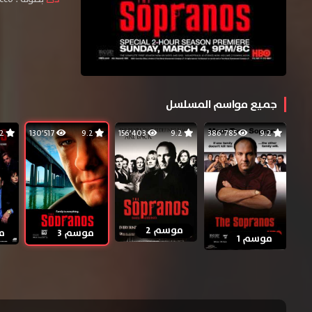
جميع مواسم المسلسل
9.2
130٬517
9.2
156٬403
9.2
386٬785
9.2
موسم 2
موسم 3
م
موسم 1