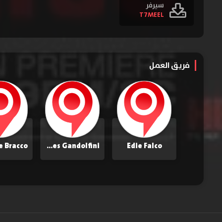
سيرفر
T7MEEL
فريق العمل
e Bracco
James Gandolfini
Edie Falco