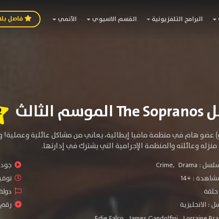
فاصل بل
البرامج التلفزيونية
القسم الاسيوي
الأنمي
م الثالث
2
) عضو هام في منظمة مافيا إيطالية، يعاني من مشاكل عائلية وعملية! وت
 منزله وعائلته والمنظمة الإجرامية التي يشترك في
إدارتها.
سلسل :
Drama
,
Crime
جودة 
شاهدة :
+14
توقيت 
دولة 
 : الانجليزية
رقم ا
Edie Falco
,
James Gandolfini
,
Lorraine Br