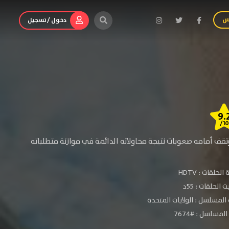
س
دخول / تسجيل
9.
/10
قف أمامه صعوبات نتيجة محاولاته الدائمة في موازنة متطلباته
الحلقات :
HDTV
الحلقات : 55د
المسلسل : الولايات المتحدة
لمسلسل : #7674