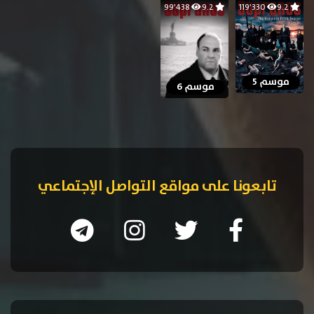
99٬438
9.2
119٬330
9.2
موسم 5
موسم 6
تابعونا على مواقع التواصل الإجتماعي