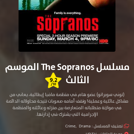
مسلسل The Sopranos الموسم
الثالث
9.2
/10
(توني سوبرانو) عضو هام في منظمة مافيا إيطالية، يعاني من
مشاكل عائلية وعملية! وتقف أمامه صعوبات نتيجة محاولاته الدائمة
في موازنة متطلباته المتعارضة بين منزله وعائلته والمنظمة
الإجرامية التي يشترك في
إدارتها.
تصنيف المسلسل :
Drama
,
Crime