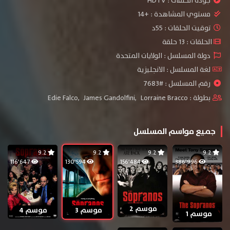
جودة الحلقات :
HDTV
مستوي المشاهدة :
+14
توقيت الحلقات : 55د
الحلقات : 13 حلقة
دولة المسلسل : الولايات المتحدة
لغة المسلسل : الانجليزية
رقم المسلسل : #7683
بطولة :
Lorraine Bracco
,
James Gandolfini
,
Edie Falco
جميع مواسم المسلسل
9.2
9.2
9.2
9.2
116٬647
130٬594
156٬484
386٬996
موسم 2
موسم 3
موسم 4
موسم 1