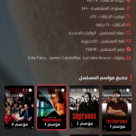
جودة الحلقات :
HDTV
مستوي المشاهدة :
+14
توقيت الحلقات : 55د
الحلقات : 13 حلقة
دولة المسلسل : الولايات المتحدة
لغة المسلسل : الانجليزية
رقم المسلسل : #7681
بطولة :
Lorraine Bracco
,
James Gandolfini
,
Edie Falco
جميع مواسم المسلسل
9.2
9.2
156٬535
9.2
9.2
116٬704
130٬636
387٬134
موسم 2
موسم 3
موسم 4
موسم 1