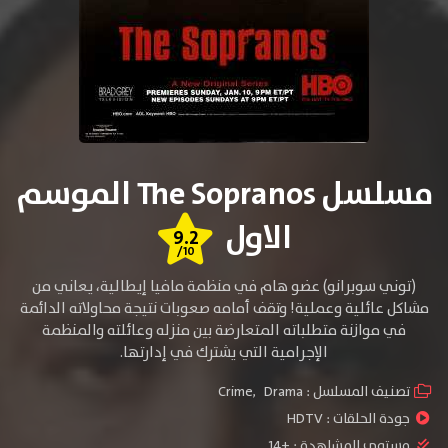
مسلسل The Sopranos الموسم
الاول
9.2
/10
(توني سوبرانو) عضو هام في منظمة مافيا إيطالية، يعاني من
مشاكل عائلية وعملية! وتقف أمامه صعوبات نتيجة محاولاته الدائمة
في موازنة متطلباته المتعارضة بين منزله وعائلته والمنظمة
الإجرامية التي يشترك في
إدارتها.
تصنيف المسلسل :
Drama
,
Crime
جودة الحلقات :
HDTV
مستوي المشاهدة :
+14