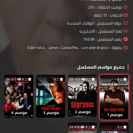
توقيت الحلقات : 55د
الحلقات : 13 حلقة
دولة المسلسل : الولايات المتحدة
لغة المسلسل : الانجليزية
رقم المسلسل : #7601
بطولة :
Lorraine Bracco
,
James Gandolfini
,
Edie Falco
جميع مواسم المسلسل
116٬617
9.2
9.2
156٬459
9.2
9.2
130٬569
386٬918
موسم 2
موسم 3
موسم 4
موسم 1
99٬418
9.2
9.2
119٬299