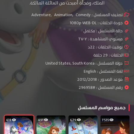
الملك، وفجأة أصبحت من العائلة المالكة.
تصنيف المسلسل :
Comedy
,
Animation
,
Adventure
جودة الحلقات :
1080p WEB-DL
حالة المسلسل :
مكتمل
مستوي المشاهدة :
TV-Y
توقيت الحلقات : 22د
الحلقات : 29 حلقة
دولة المسلسل : United States, South Korea
لغة المسلسل : English
موعد الصدور : 2012/2018
رقم المسلسل : #296958
جميع مواسم المسلسل
418
491
679
1٬535