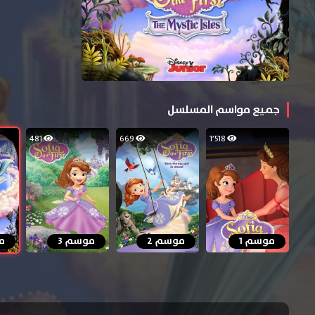
جميع مواسم المسلسل
481
669
1٬518
موسم 1
موسم 2
موسم 3
م