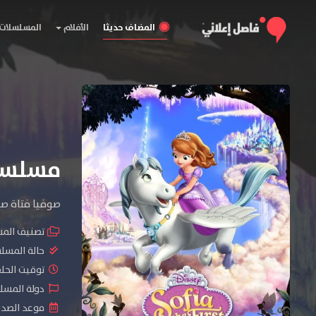
المضاف حديثا
الأفلام
المسلسلات
مسلسل Sofia the First المو
صوفيا فتاة صغ
تصنيف الم
حالة المسل
توقيت الحلقات 
دولة المسلسل : , South Korea
موعد الصدور : 2018