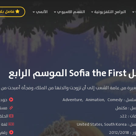
فاصل بل
البرامج التلفزيونية
القسم الاسيوي
الأنمي
سم الرابع
يرة من عامة الشعب إلى أن تزوجت والدتها من الملك، وفجأة أصبحت من ال
سلسل :
Comedy
,
Animation
,
Adventure
جودة 
سل :
مكتمل
مستو
: 22د
الحلقات :
United States
لغة الم
2012/
رقم ال