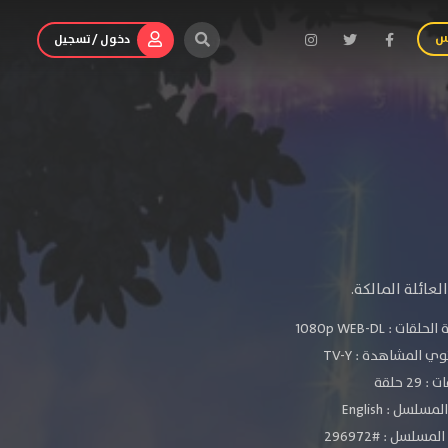
س
دخول / تسجيل
عائلة المالكة.
الحلقات :
1080p WEB-DL
ي المشاهدة :
TV-Y
 29 حلقة
سلسل : English
مسلسل : #296972