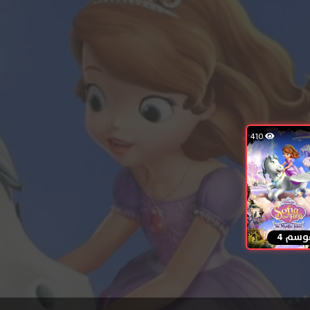
410
وسم 4