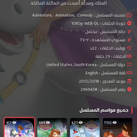
الملك، وفجأة أصبحت من العائلة المالكة.
تصنيف المسلسل :
Comedy
,
Animation
,
Adventure
جودة الحلقات :
1080p WEB-DL
حالة المسلسل :
مكتمل
مستوي المشاهدة :
TV-Y
توقيت الحلقات : 22د
الحلقات : 29 حلقة
دولة المسلسل : United States, South Korea
لغة المسلسل : English
موعد الصدور : 2012/2018
رقم المسلسل : #296943
جميع مواسم المسلسل
417
489
677
1٬532