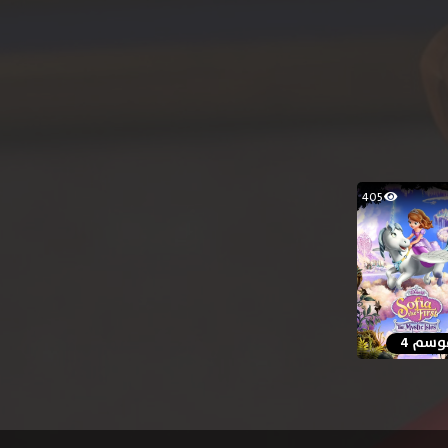
405
وسم 4