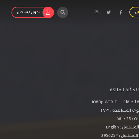
س
دخول / تسجيل
عائلة المالكة.
الحلقات :
1080p WEB-DL
ي المشاهدة :
TV-Y
 25 حلقة
سلسل : English
مسلسل : #295625