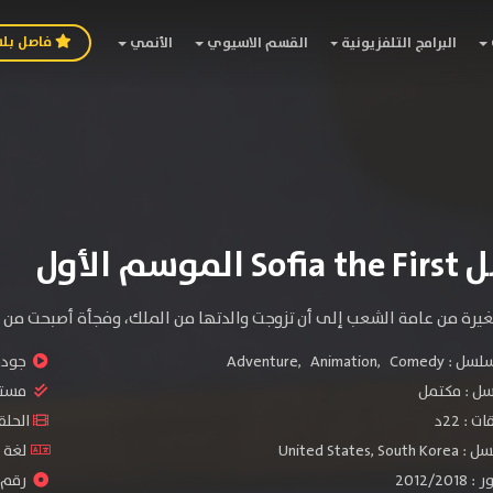
فاصل بل
البرامج التلفزيونية
القسم الاسيوي
الأنمي
وسم الأول
يرة من عامة الشعب إلى أن تزوجت والدتها من الملك، وفجأة أصبحت من ال
سلسل :
Comedy
,
Animation
,
Adventure
جودة 
سل :
مكتمل
مستو
: 22د
الحلقات :
United States
لغة الم
2012/
رقم ال