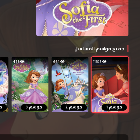
جميع مواسم المسلسل
473
664
1٬508
موسم 1
موسم 2
موسم 3
م