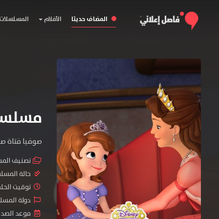
المضاف حديثا
الأفلام
المسلسلات
مسلسل Sofia the First الم
صوفيا فتاة صغ
تصنيف الم
حالة المسل
توقيت الحلقات 
دولة المسلسل : , South Korea
موعد الصدور : 2018