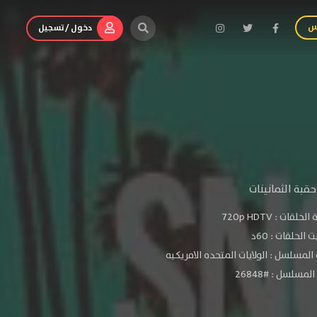
س
دخول / تسجيل
قبة الثمانينات
الحلقات :
720p HDTV
الحلقات : 60د
المسلسل : الولايات المتحده الامريكيه
مسلسل : #26848