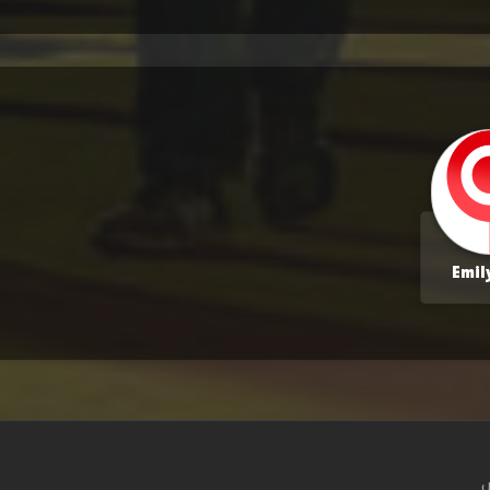
Emil
س