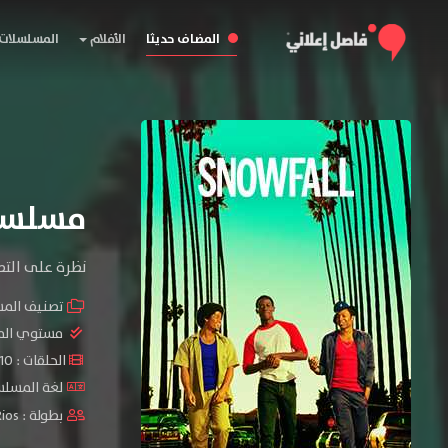
المضاف حديثا
الأفلام
المسلسلات
مسلسل Snowfall الموس
نظرة على التص
تصنيف الم
مستوي الم
الحلقات : 10 حلقة
لغة المسلسل
بطولة :
Rios