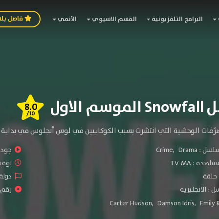
فاصل بل
البرامج التلفزيونية
القسم الاسيوي
الأنمي
م الاول
8.0
/10
رّفات الوحشية التي انتشرت بسبب الكوكاييين في لوس أنجلوس في بداية ح
سلسل :
Drama
,
Crime
جودة 
شاهدة :
TV-MA
توقيت 
دولة 
 : الانجليزيه
رقم ال
Carter Hudson
,
Damson Idris
,
Emily 