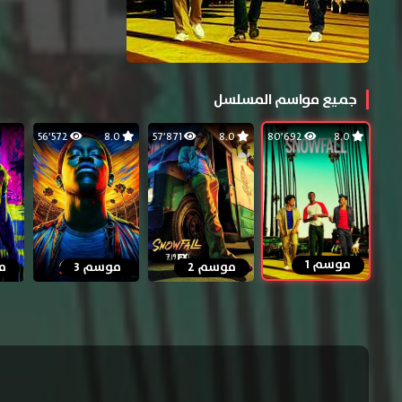
جميع مواسم المسلسل
56٬572
8.0
57٬871
8.0
80٬692
8.0
موسم 1
موسم 2
موسم 3
م