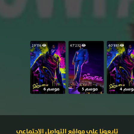
29٬516
47٬232
40٬885
وسم 4
موسم 5
موسم 6
تابعونا على مواقع التواصل الإجتماعي