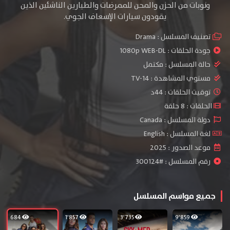
ونوبات من الحزن والمحن للممرضات والطيارين الناشئين الذين
يقودون سيارات الإسعاف الجوي.
تصنيف المسلسل :
Drama
جودة الحلقات :
1080p WEB-DL
حالة المسلسل :
مكتمل
مستوي المشاهدة :
TV-14
توقيت الحلقات : 44د
الحلقات : 8 حلقة
دولة المسلسل : Canada
لغة المسلسل : English
موعد الصدور : 2025
رقم المسلسل : #300124
جميع مواسم المسلسل
684
1٬857
3٬735
9٬859