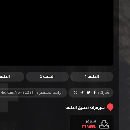
الحلقة 1
الحلقة 2
الحلقة 
شارك :
الرابط المختصر :
l-hd.cam/?p=92281
سيرفرات تحميل الحلقة
سيرفر
T7MEEL