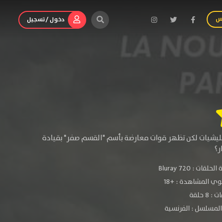
س
دخول / تسجيل
مليشيات لكن تظهر قوات معارضة بأسم "القسم صفر" بقيادة
ر؟
الحلقات :
720 Bluray
ي المشاهدة :
+18
: 8 حلقة
لمسلسل : الفرنسية