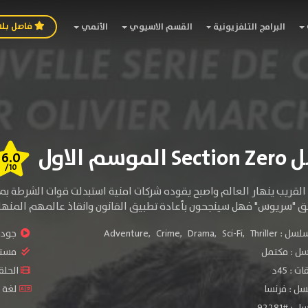
فاصل بل
البرامج التلفزيونية
القسم الاسيوي
الأنمي
سم الاول
6.0
/10
لقريب ينهار العالم واصبح يقوده شركات امنية استبدلت قوات الشرطة ب
 "سريوس" فهل سينجحون بأعادة تطبيق القانون وانقاذ عالمهم المنها
سلسل :
Thriller
,
Sci-Fi
,
Drama
,
Crime
,
Adventure
جودة 
سل :
مكتمل
مستو
: 45د
الحلقات 
ل : فرنسا
لغة ا