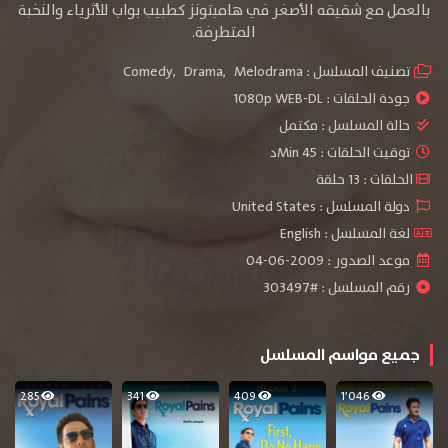
بالعمل مع شقيقه الأصغر في هامبتونز كطبيب بواب للأثرياء والنخبة
المتطرفة.
تصنيف المسلسل :
Melodrama
,
Drama
,
Comedy
جودة الحلقات :
1080p WEB-DL
حالة المسلسل :
مكتمل
توقيت الحلقات : 45 Minد
الحلقات : 13 حلقة
دولة المسلسل : United States
لغة المسلسل : English
موعد الصدور : 2009-06-04
رقم المسلسل : #303497
جميع مواسم المسلسل
285
341
409
1٬046