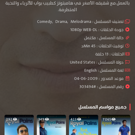
بالعمل مع شقيقه الأصغر في هامبتونز كطبيب بواب للأثرياء والنخبة
المتطرفة.
تصنيف المسلسل :
Melodrama
,
Drama
,
Comedy
جودة الحلقات :
1080p WEB-DL
حالة المسلسل :
مكتمل
توقيت الحلقات : 45 Minد
الحلقات : 13 حلقة
دولة المسلسل : United States
لغة المسلسل : English
موعد الصدور : 2009-06-04
رقم المسلسل : #303494
جميع مواسم المسلسل
292
349
423
1٬065