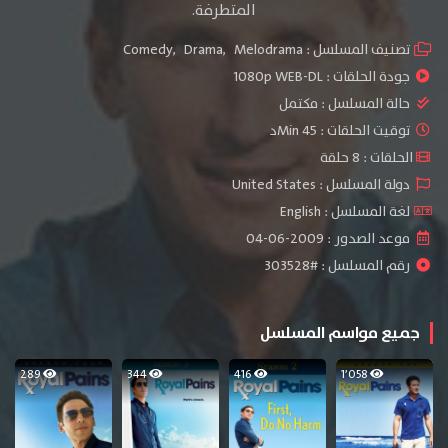
المتطرفة.
تصنيف المسلسل :
Melodrama
,
Drama
,
Comedy
جودة الحلقات :
1080p WEB-DL
حالة المسلسل :
مكتمل
توقيت الحلقات : 45 Minد
الحلقات : 8 حلقة
دولة المسلسل : United States
لغة المسلسل : English
موعد الصدور : 2009-06-04
رقم المسلسل : #303528
جميع مواسم المسلسل
289
344
416
1٬058