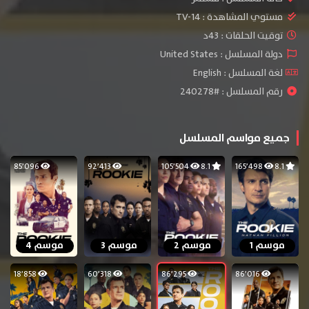
مستوي المشاهدة :
TV-14
توقيت الحلقات : 43د
دولة المسلسل : United States
لغة المسلسل : English
رقم المسلسل : #240278
جميع مواسم المسلسل
85٬096
92٬413
105٬504
8.1
165٬498
8.1
موسم 1
موسم 2
موسم 3
موسم 4
18٬858
60٬318
86٬295
86٬016