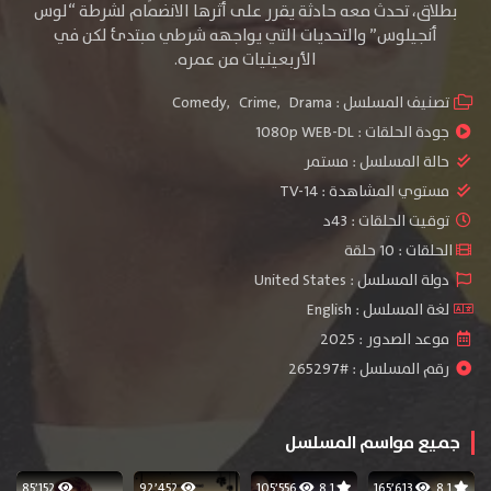
بطلاق، تحدث معه حادثة يقرر على أثرها الانضمام لشرطة “لوس
أنجيلوس” والتحديات التي يواجهه شرطي مبتدئ لكن في
الأربعينيات من عمره.
تصنيف المسلسل :
Drama
,
Crime
,
Comedy
جودة الحلقات :
1080p WEB-DL
حالة المسلسل :
مستمر
مستوي المشاهدة :
TV-14
توقيت الحلقات : 43د
الحلقات : 10 حلقة
دولة المسلسل : United States
لغة المسلسل : English
موعد الصدور : 2025
رقم المسلسل : #265297
جميع مواسم المسلسل
85٬152
92٬452
105٬556
8.1
165٬613
8.1