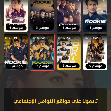
موسم 1
موسم 2
موسم 3
موسم 4
18٬938
60٬504
86٬421
86٬093
موسم 6
موسم 5
موسم 7
موسم 8
تابعونا على مواقع التواصل الإجتماعي