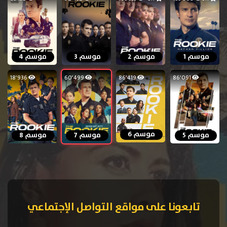
موسم 1
موسم 2
موسم 3
موسم 4
18٬936
60٬499
86٬419
86٬091
موسم 6
موسم 5
موسم 7
موسم 8
تابعونا على مواقع التواصل الإجتماعي