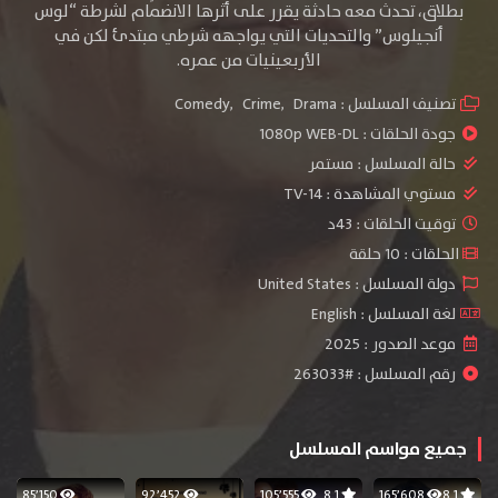
بطلاق، تحدث معه حادثة يقرر على أثرها الانضمام لشرطة “لوس
أنجيلوس” والتحديات التي يواجهه شرطي مبتدئ لكن في
الأربعينيات من عمره.
تصنيف المسلسل :
Drama
,
Crime
,
Comedy
جودة الحلقات :
1080p WEB-DL
حالة المسلسل :
مستمر
مستوي المشاهدة :
TV-14
توقيت الحلقات : 43د
الحلقات : 10 حلقة
دولة المسلسل : United States
لغة المسلسل : English
موعد الصدور : 2025
رقم المسلسل : #263033
جميع مواسم المسلسل
85٬150
92٬452
105٬555
8.1
165٬608
8.1