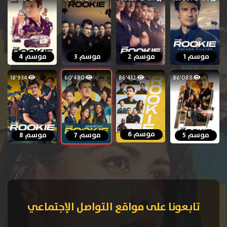
موسم 1
موسم 2
موسم 3
موسم 4
18٬934
60٬480
86٬412
86٬088
موسم 6
موسم 5
موسم 7
موسم 8
تابعونا على مواقع التواصل الإجتماعي