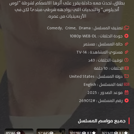
بطلاق، تحدث معه حادثة يقرر على أثرها الانضمام لشرطة “لوس
أنجيلوس” والتحديات التي يواجهه شرطي مبتدئ لكن في
الأربعينيات من عمره.
تصنيف المسلسل :
Drama
,
Crime
,
Comedy
جودة الحلقات :
1080p WEB-DL
حالة المسلسل :
مستمر
مستوي المشاهدة :
TV-14
توقيت الحلقات : 43د
الحلقات : 10 حلقة
دولة المسلسل : United States
لغة المسلسل : English
موعد الصدور : 2025
رقم المسلسل : #269012
جميع مواسم المسلسل
85٬146
92٬445
105٬550
8.1
165٬601
8.1