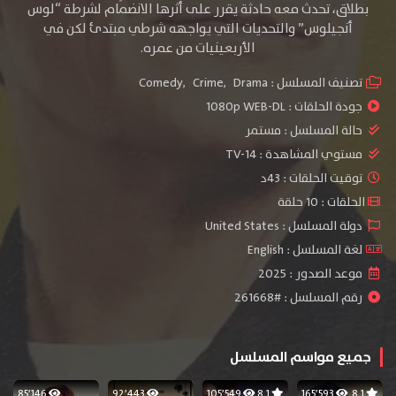
بطلاق، تحدث معه حادثة يقرر على أثرها الانضمام لشرطة “لوس
أنجيلوس” والتحديات التي يواجهه شرطي مبتدئ لكن في
الأربعينيات من عمره.
تصنيف المسلسل :
Drama
,
Crime
,
Comedy
جودة الحلقات :
1080p WEB-DL
حالة المسلسل :
مستمر
مستوي المشاهدة :
TV-14
توقيت الحلقات : 43د
الحلقات : 10 حلقة
دولة المسلسل : United States
لغة المسلسل : English
موعد الصدور : 2025
رقم المسلسل : #261668
جميع مواسم المسلسل
85٬146
92٬443
105٬549
8.1
165٬593
8.1