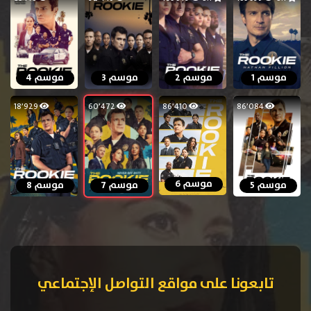
موسم 1
موسم 2
موسم 3
موسم 4
18٬929
60٬472
86٬410
86٬084
موسم 6
موسم 5
موسم 7
موسم 8
تابعونا على مواقع التواصل الإجتماعي