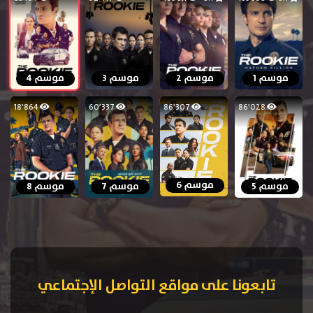
موسم 1
موسم 2
موسم 3
موسم 4
18٬864
60٬337
86٬307
86٬028
موسم 6
موسم 5
موسم 7
موسم 8
تابعونا على مواقع التواصل الإجتماعي