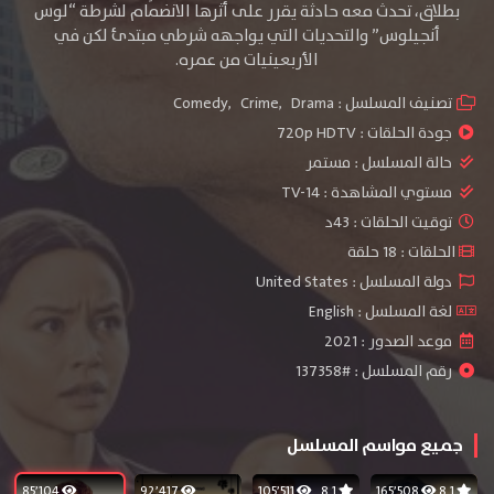
بطلاق، تحدث معه حادثة يقرر على أثرها الانضمام لشرطة “لوس
أنجيلوس” والتحديات التي يواجهه شرطي مبتدئ لكن في
الأربعينيات من عمره.
تصنيف المسلسل :
Drama
,
Crime
,
Comedy
جودة الحلقات :
720p HDTV
حالة المسلسل :
مستمر
مستوي المشاهدة :
TV-14
توقيت الحلقات : 43د
الحلقات : 18 حلقة
دولة المسلسل : United States
لغة المسلسل : English
موعد الصدور : 2021
رقم المسلسل : #137358
جميع مواسم المسلسل
85٬104
92٬417
105٬511
8.1
165٬508
8.1