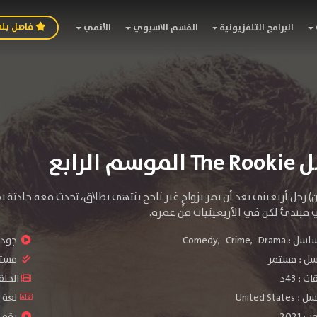
فاصل بل
البرامج التلفزيونية
القسم الاسيوي
الأنمي
 الرابع
) رجل أربعيني بعد أن يمر بزواجٍ غير ناجح ينتهي بطلاق، تحدث معه حادثة
مبتدئ لكن في الأربعينيات من عمره.
سلسل :
Drama
,
Crime
,
Comedy
جودة 
سل :
مستمر
مستو
: 43د
الحلقات :
United S
لغة الم
2021
رقم ال