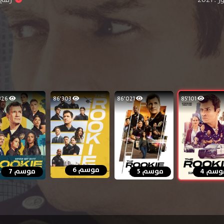
60٬326
86٬303
86٬021
85٬101
موسم 6
وسم 4
موسم 5
موسم 7