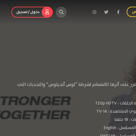
س
دخول / تسجيل
 يقرر على أثرها الانضمام لشرطة “لوس أنجيلوس” والتحديات التي
الحلقات :
720p HDTV
ي المشاهدة :
TV-14
 18 حلقة
سلسل : English
مسلسل : #136524