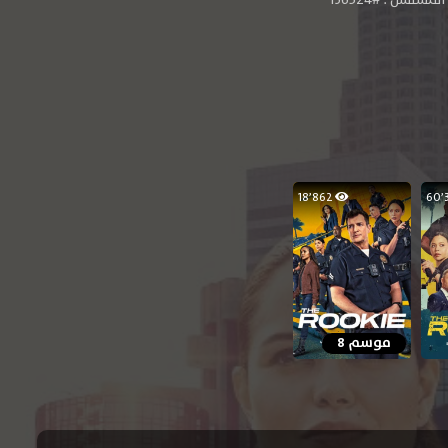
18٬862
موسم 8