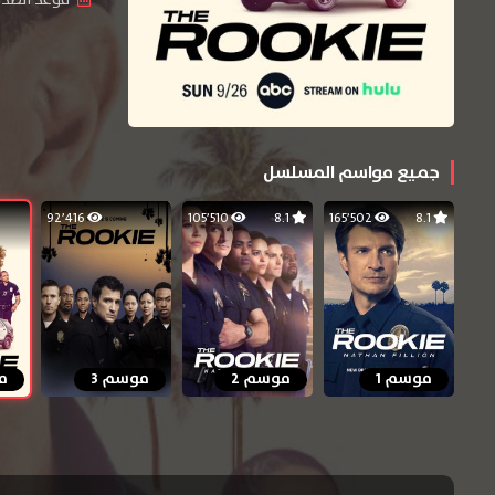
جميع مواسم المسلسل
92٬416
105٬510
8.1
165٬502
8.1
موسم 1
موسم 2
موسم 3
م