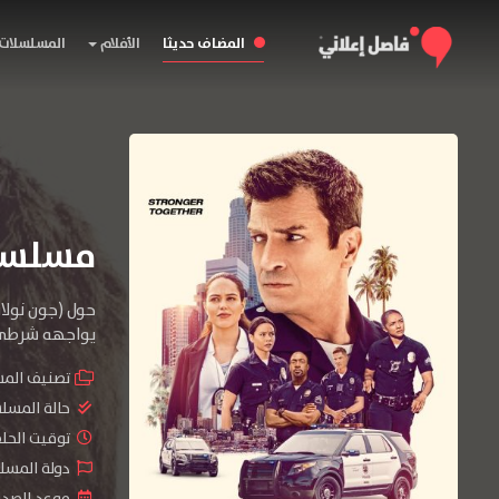
المضاف حديثا
الأفلام
المسلسلات
مسلسل The Rookie الموسم
حول (جون نولان
يواجهه شرطي 
تصنيف الم
حالة المسل
توقيت الحلقات 
دولة المسلسل : tates
موعد الصدور : 