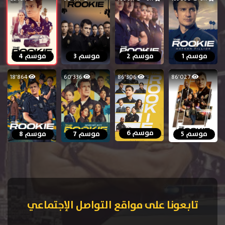
موسم 1
موسم 2
موسم 3
موسم 4
18٬864
60٬336
86٬306
86٬027
موسم 6
موسم 5
موسم 7
موسم 8
تابعونا على مواقع التواصل الإجتماعي