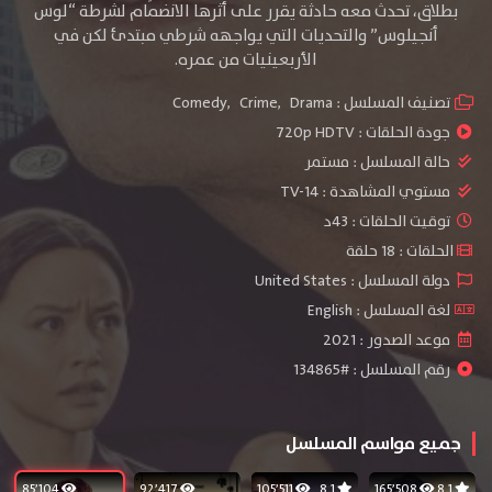
بطلاق، تحدث معه حادثة يقرر على أثرها الانضمام لشرطة “لوس
أنجيلوس” والتحديات التي يواجهه شرطي مبتدئ لكن في
الأربعينيات من عمره.
تصنيف المسلسل :
Drama
,
Crime
,
Comedy
جودة الحلقات :
720p HDTV
حالة المسلسل :
مستمر
مستوي المشاهدة :
TV-14
توقيت الحلقات : 43د
الحلقات : 18 حلقة
دولة المسلسل : United States
لغة المسلسل : English
موعد الصدور : 2021
رقم المسلسل : #134865
جميع مواسم المسلسل
85٬104
92٬417
105٬511
8.1
165٬508
8.1