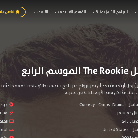
فاصل بل
البرامج التلفزيونية
القسم الاسيوي
الأنمي
 الرابع
) رجل أربعيني بعد أن يمر بزواجٍ غير ناجح ينتهي بطلاق، تحدث معه حادثة
مبتدئ لكن في الأربعينيات من عمره.
سلسل :
Drama
,
Crime
,
Comedy
جودة 
سل :
مستمر
مستو
: 43د
الحلقات :
United S
لغة الم
2021
رقم ال