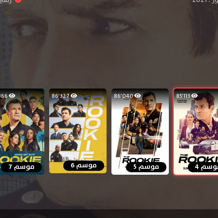
60٬366
86٬327
86٬040
85٬113
موسم 6
وسم 4
موسم 5
موسم 7