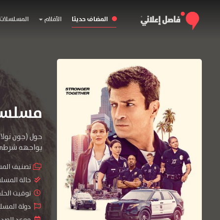
المضاف حديثا
الأفلام
المسلسلات
مسلسل The Rookie الموسم
حول (جون نولان
يواجهه شرطي 
تصنيف الم
حالة المسل
توقيت الحلقات 
دولة المسلسل : tates
موعد الصدور : 