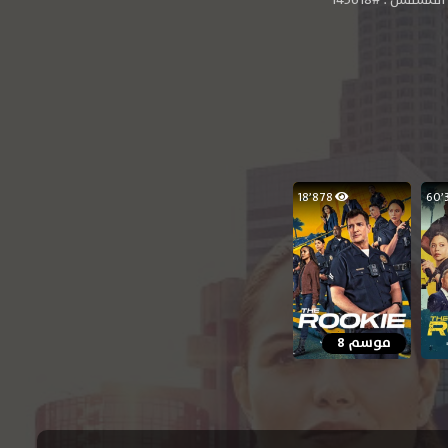
18٬878
موسم 8