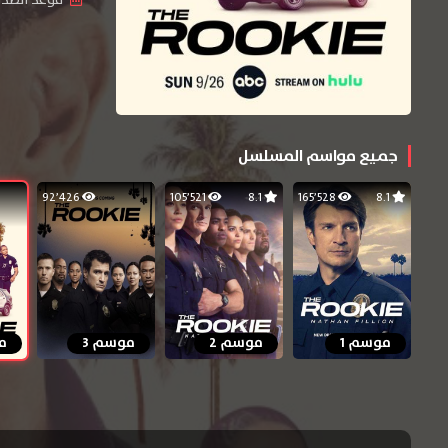
جميع مواسم المسلسل
92٬426
105٬521
8.1
165٬528
8.1
موسم 1
موسم 2
موسم 3
م