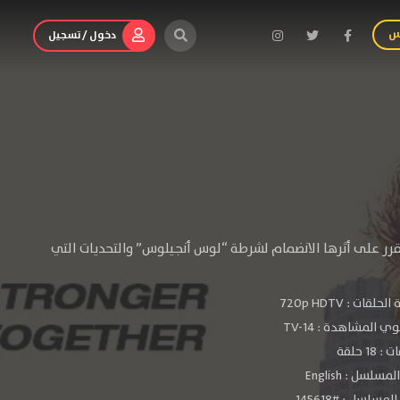
س
دخول / تسجيل
 يقرر على أثرها الانضمام لشرطة “لوس أنجيلوس” والتحديات التي
الحلقات :
720p HDTV
ي المشاهدة :
TV-14
 18 حلقة
سلسل : English
مسلسل : #145618