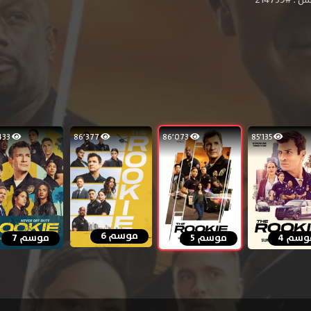
#214739
60٬433
86٬377
86٬073
85٬135
موسم 6
وسم 4
موسم 5
موسم 7