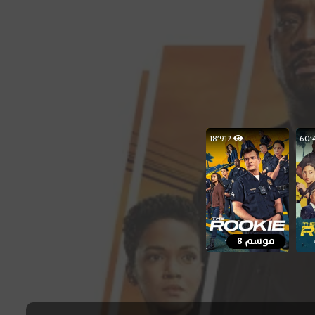
18٬912
موسم 8