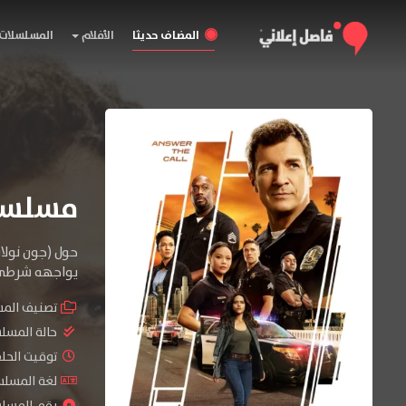
المضاف حديثا
الأفلام
المسلسلات
مسلسل The Rookie الموسم
حول (جون نولان
يواجهه شرطي 
تصنيف الم
حالة المسل
توقيت الحلقات 
لغة المسلسل : sh