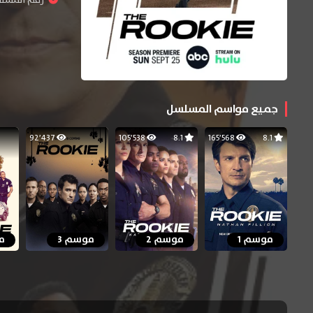
رقم المسلسل : 
جميع مواسم المسلسل
92٬437
105٬538
8.1
165٬568
8.1
موسم 1
موسم 2
موسم 3
م