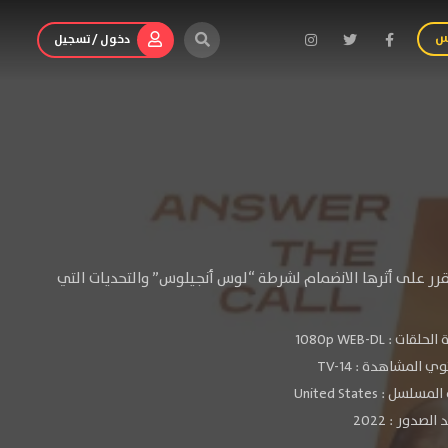
س
دخول / تسجيل
 يقرر على أثرها الانضمام لشرطة “لوس أنجيلوس” والتحديات التي
الحلقات :
1080p WEB-DL
ي المشاهدة :
TV-14
سلسل : United States
لصدور : 2022