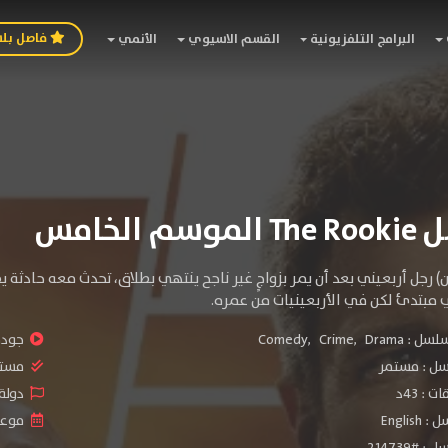
فاصل بل
البرامج التلفزيونية
القسم الاسيوي
الأنمي
 الخامس
) رجل أربعيني بعد أن يمر بزواجٍ غير ناجح ينتهي بطلاق، تحدث معه حادثة
مبتدئ لكن في الأربعينيات من عمره.
سلسل :
Drama
,
Crime
,
Comedy
جودة 
سل :
مستمر
مستو
: 43د
دولة الم
Engli
موعد ا