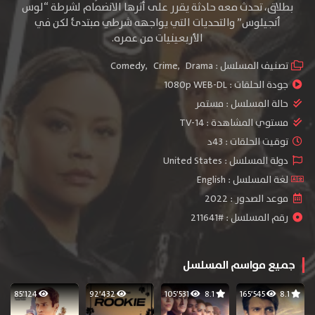
بطلاق، تحدث معه حادثة يقرر على أثرها الانضمام لشرطة “لوس
أنجيلوس” والتحديات التي يواجهه شرطي مبتدئ لكن في
الأربعينيات من عمره.
تصنيف المسلسل :
Drama
,
Crime
,
Comedy
جودة الحلقات :
1080p WEB-DL
حالة المسلسل :
مستمر
مستوي المشاهدة :
TV-14
توقيت الحلقات : 43د
دولة المسلسل : United States
لغة المسلسل : English
موعد الصدور : 2022
رقم المسلسل : #211641
جميع مواسم المسلسل
85٬124
92٬432
105٬531
8.1
165٬545
8.1