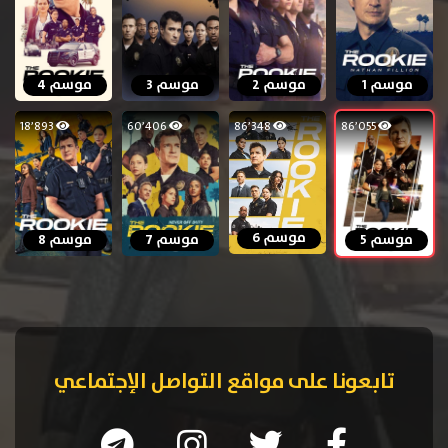
موسم 1
موسم 2
موسم 3
موسم 4
18٬893
60٬406
86٬348
86٬055
موسم 6
موسم 5
موسم 7
موسم 8
تابعونا على مواقع التواصل الإجتماعي