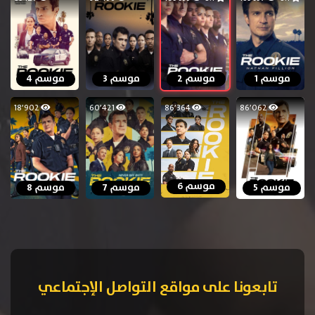
موسم 1
موسم 2
موسم 3
موسم 4
18٬902
60٬421
86٬364
86٬062
موسم 6
موسم 5
موسم 7
موسم 8
تابعونا على مواقع التواصل الإجتماعي