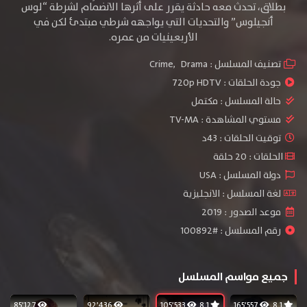
بطلاق، تحدث معه حادثة يقرر على أثرها الانضمام لشرطة “لوس
أنجيلوس” والتحديات التي يواجهه شرطي مبتدئ لكن في
الأربعينيات من عمره.
تصنيف المسلسل :
Drama
,
Crime
جودة الحلقات :
720p HDTV
حالة المسلسل :
مكتمل
مستوي المشاهدة :
TV-MA
توقيت الحلقات : 43د
الحلقات : 20 حلقة
دولة المسلسل : USA
لغة المسلسل : الانجليزية
موعد الصدور : 2019
رقم المسلسل : #100892
جميع مواسم المسلسل
85٬127
92٬436
105٬533
8.1
165٬557
8.1