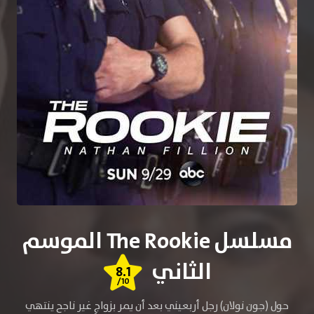
مسلسل The Rookie الموسم
الثاني
8.1
/10
حول (جون نولان) رجل أربعيني بعد أن يمر بزواجٍ غير ناجح ينتهي