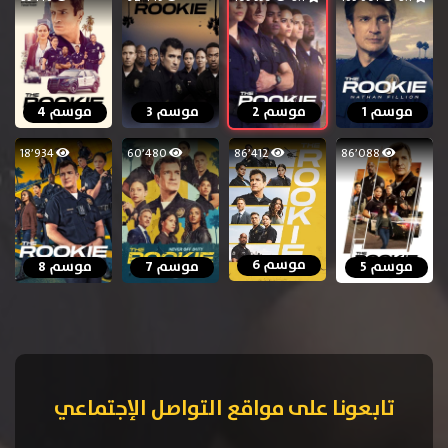
موسم 1
موسم 2
موسم 3
موسم 4
18٬934
60٬480
86٬412
86٬088
موسم 6
موسم 5
موسم 7
موسم 8
تابعونا على مواقع التواصل الإجتماعي