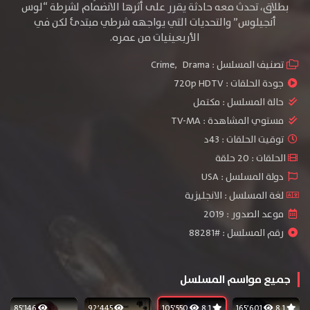
بطلاق، تحدث معه حادثة يقرر على أثرها الانضمام لشرطة “لوس
أنجيلوس” والتحديات التي يواجهه شرطي مبتدئ لكن في
الأربعينيات من عمره.
تصنيف المسلسل :
Drama
,
Crime
جودة الحلقات :
720p HDTV
حالة المسلسل :
مكتمل
مستوي المشاهدة :
TV-MA
توقيت الحلقات : 43د
الحلقات : 20 حلقة
دولة المسلسل : USA
لغة المسلسل : الانجليزية
موعد الصدور : 2019
رقم المسلسل : #88281
جميع مواسم المسلسل
85٬146
92٬445
105٬550
8.1
165٬601
8.1