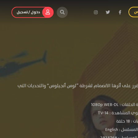
س
دخول / تسجيل
 يقرر على أثرها الانضمام لشرطة “لوس أنجيلوس” والتحديات التي
الحلقات :
1080p WEB-DL
ي المشاهدة :
TV-14
 18 حلقة
سلسل : English
مسلسل : #292376