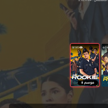
18٬911
موسم 8