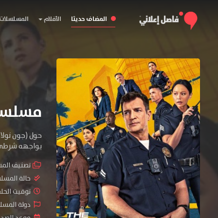
المضاف حديثا
الأفلام
المسلسلات
مسلسل The Rookie الموسم
حول (جون نولان
يواجهه شرطي 
تصنيف الم
حالة المسل
توقيت الحلقات 
دولة المسلسل : tates
موعد الصدور : 