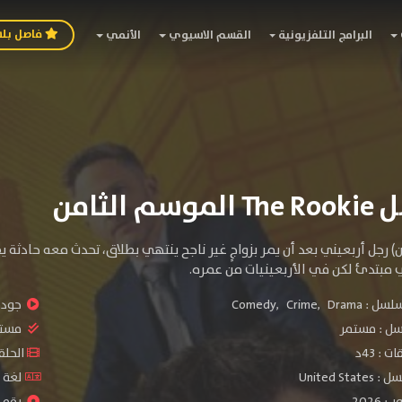
فاصل بل
البرامج التلفزيونية
القسم الاسيوي
الأنمي
 الثامن
) رجل أربعيني بعد أن يمر بزواجٍ غير ناجح ينتهي بطلاق، تحدث معه حادثة
مبتدئ لكن في الأربعينيات من عمره.
سلسل :
Drama
,
Crime
,
Comedy
جودة 
سل :
مستمر
مستو
: 43د
الحلقات :
United S
لغة الم
2026
رقم ال