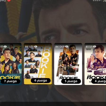
60٬431
86٬373
86٬069
85٬131
موسم 6
وسم 4
موسم 5
موسم 7