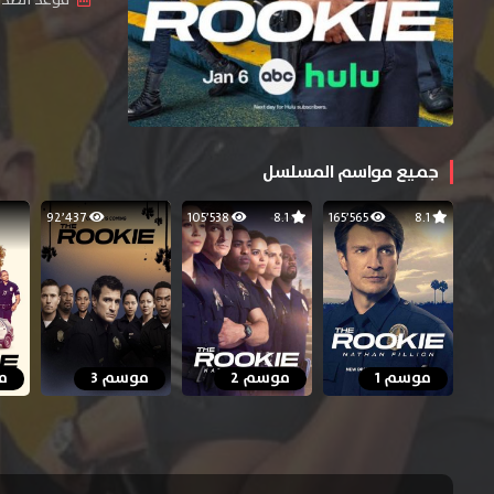
جميع مواسم المسلسل
92٬437
105٬538
8.1
165٬565
8.1
موسم 1
موسم 2
موسم 3
م