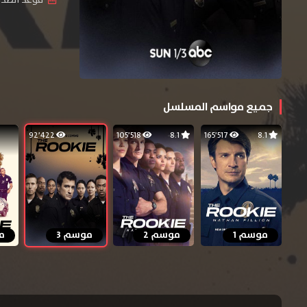
جميع مواسم المسلسل
92٬422
105٬518
8.1
165٬517
8.1
موسم 1
موسم 2
موسم 3
م