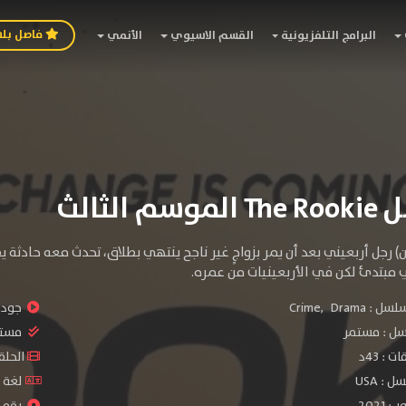
فاصل بل
البرامج التلفزيونية
القسم الاسيوي
الأنمي
 الثالث
) رجل أربعيني بعد أن يمر بزواجٍ غير ناجح ينتهي بطلاق، تحدث معه حادثة
مبتدئ لكن في الأربعينيات من عمره.
سلسل :
Drama
,
Crime
جودة 
سل :
مستمر
مستو
: 43د
الحلقات :
: USA
لغة ا
2021
رقم ال