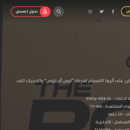
س
دخول / تسجيل
 يقرر على أثرها الانضمام لشرطة “لوس أنجيلوس” والتحديات التي
الحلقات :
1080p WEB-DL
ي المشاهدة :
TV-MA
 20 حلقة
لمسلسل : الانجليزية
مسلسل : #124609