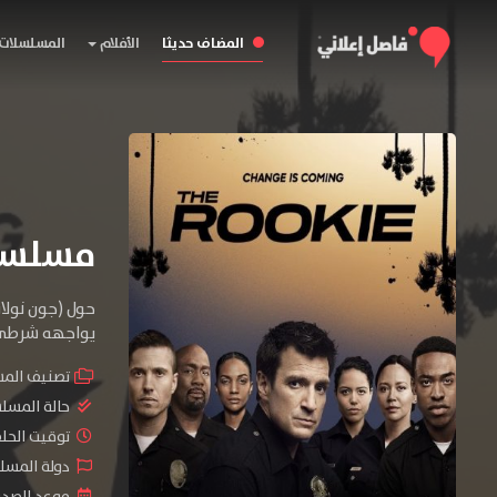
المضاف حديثا
الأفلام
المسلسلات
مسلسل The Rookie الموسم
حول (جون نولان
يواجهه شرطي 
تصنيف الم
حالة المسل
توقيت الحلقات 
دولة المسلسل 
موعد الصدور : 