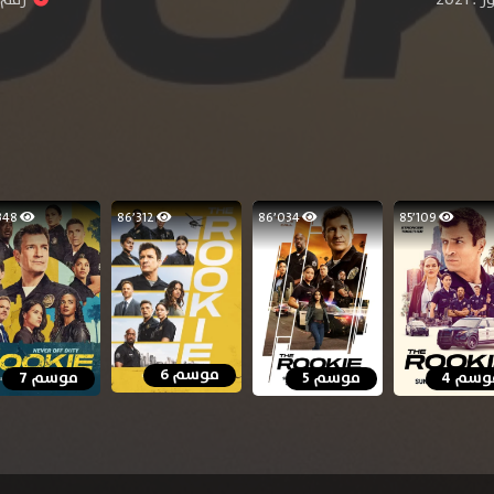
60٬348
86٬312
86٬034
85٬109
موسم 6
وسم 4
موسم 5
موسم 7