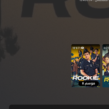
18٬871
موسم 8