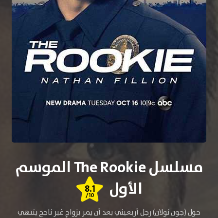
مسلسل The Rookie الموسم
الأول
8.1
/10
حول (جون نولان) رجل أربعيني بعد أن يمر بزواجٍ غير ناجح ينتهي