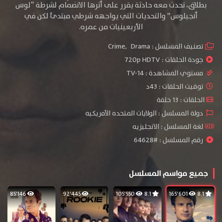
بطلاق، تحدث معه حادثة يقرر على أثرها الانضمام لشرطة “لوس
أنجيلوس” والتحديات التي يواجهه شرطي مبتدئ لكن في
الأربعينيات من عمره.
تصنيف المسلسل :
Drama
,
Crime
جودة الحلقات :
720p HDTV
مستوي المشاهدة :
TV-14
توقيت الحلقات : 43د
الحلقات : 13 حلقة
دولة المسلسل : الولايات المتحده الأمريكيه
لغة المسلسل : الانجليزيه
رقم المسلسل : #64628
جميع مواسم المسلسل
85٬146
92٬445
105٬550
8.1
165٬601
8.1