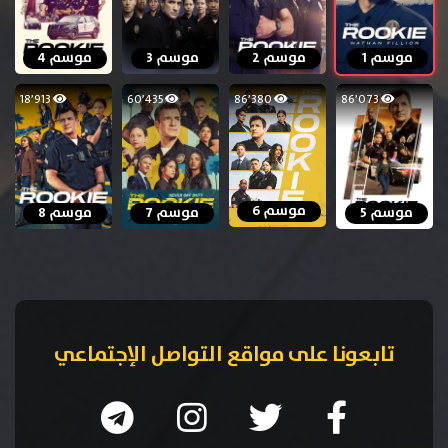
موسم 1
موسم 2
موسم 3
موسم 4
18٬913
60٬435
86٬380
86٬073
موسم 6
موسم 5
موسم 7
موسم 8
تابعونا على مواقع التواصل الإجتماعي