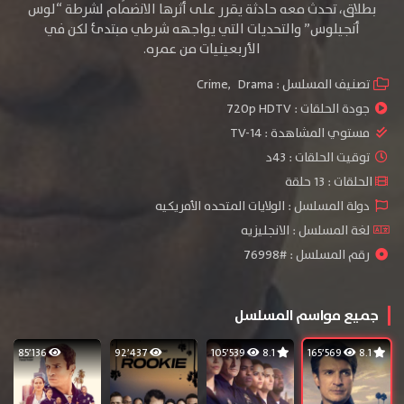
بطلاق، تحدث معه حادثة يقرر على أثرها الانضمام لشرطة “لوس
أنجيلوس” والتحديات التي يواجهه شرطي مبتدئ لكن في
الأربعينيات من عمره.
تصنيف المسلسل :
Drama
,
Crime
جودة الحلقات :
720p HDTV
مستوي المشاهدة :
TV-14
توقيت الحلقات : 43د
الحلقات : 13 حلقة
دولة المسلسل : الولايات المتحده الأمريكيه
لغة المسلسل : الانجليزيه
رقم المسلسل : #76998
جميع مواسم المسلسل
85٬136
92٬437
105٬539
8.1
165٬569
8.1