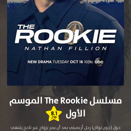
مسلسل The Rookie الموسم
الأول
8.1
/10
حول (جون نولان) رجل أربعيني بعد أن يمر بزواجٍ غير ناجح ينتهي