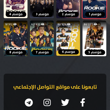
موسم 1
موسم 2
موسم 3
موسم 4
18٬912
60٬432
86٬376
86٬072
موسم 6
موسم 5
موسم 7
موسم 8
تابعونا على مواقع التواصل الإجتماعي