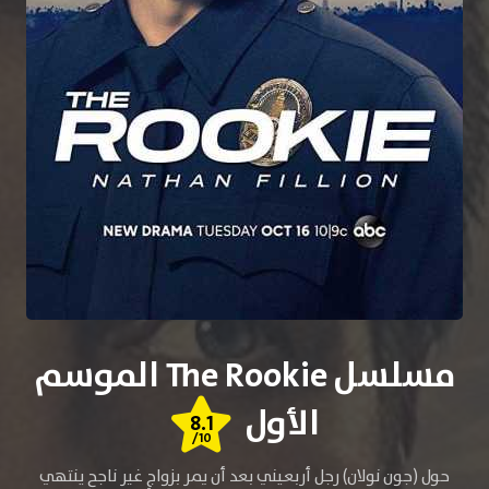
مسلسل The Rookie الموسم
الأول
8.1
/10
حول (جون نولان) رجل أربعيني بعد أن يمر بزواجٍ غير ناجح ينتهي