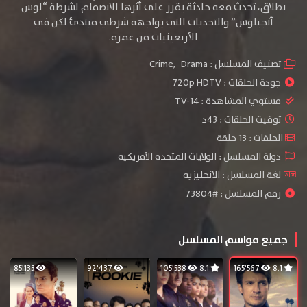
بطلاق، تحدث معه حادثة يقرر على أثرها الانضمام لشرطة “لوس
أنجيلوس” والتحديات التي يواجهه شرطي مبتدئ لكن في
الأربعينيات من عمره.
تصنيف المسلسل :
Drama
,
Crime
جودة الحلقات :
720p HDTV
مستوي المشاهدة :
TV-14
توقيت الحلقات : 43د
الحلقات : 13 حلقة
دولة المسلسل : الولايات المتحده الأمريكيه
لغة المسلسل : الانجليزيه
رقم المسلسل : #73804
جميع مواسم المسلسل
85٬133
92٬437
105٬538
8.1
165٬567
8.1