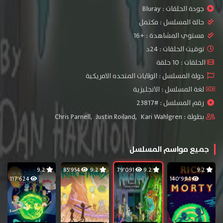
جودة الحلقات :
Bluray
حالة المسلسل :
مكتمل
مستوي المشاهدة :
+16
توقيت الحلقات : 24د
الحلقات : 10 حلقة
دولة المسلسل : الولايات المتحده الامريكية
لغة المسلسل : الانجليزية
رقم المسلسل : #23817
بطولة :
Kari Wahlgren
,
Justin Roiland
,
Chris Parnell
جميع مواسم المسلسل
9.2
85٬954
9.2
79٬091
9.2
9.2
117٬624
140٬994