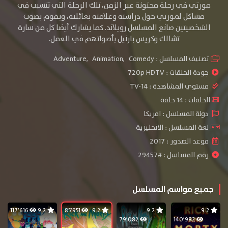
مورتي في رحلة مجنونة عبر الزمن، تلك الرحلة التي تتسبب في
مشاكل لمورتي حول دراسته وعلاقته بعائلته، ويقوم بصوت
الشخصيتين صانع المسلسل رويلاند. كما يشارك أيضا كل من سارة
تشالك وكريس بارنيل بأصواتهم في العمل.
تصنيف المسلسل :
Comedy
,
Animation
,
Adventure
جودة الحلقات :
720p HDTV
مستوي المشاهدة :
TV-14
الحلقات : 14 حلقة
دولة المسلسل : امريكا
لغة المسلسل : الانجليزية
موعد الصدور : 2017
رقم المسلسل : #29457
جميع مواسم المسلسل
117٬616
9.2
85٬951
9.2
9.2
9.2
79٬082
140٬982