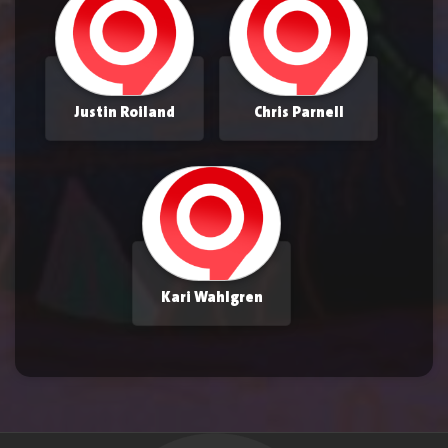
Justin Roiland
Chris Parnell
Kari Wahlgren