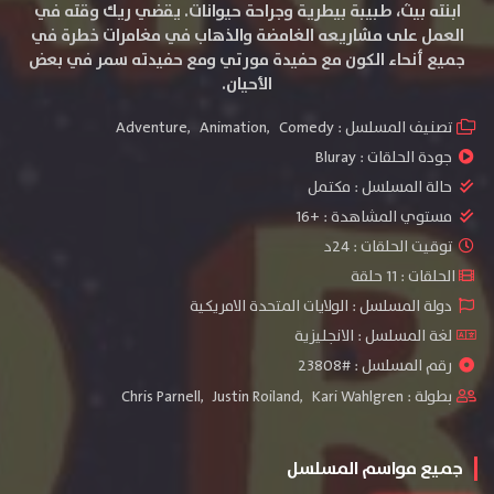
ابنته بيث، طبيبة بيطرية وجراحة حيوانات. يقضي ريك وقته في
العمل على مشاريعه الغامضة والذهاب في مغامرات خطرة في
جميع أنحاء الكون مع حفيدة مورتي ومع حفيدته سمر في بعض
الأحيان.
تصنيف المسلسل :
Comedy
,
Animation
,
Adventure
جودة الحلقات :
Bluray
حالة المسلسل :
مكتمل
مستوي المشاهدة :
+16
توقيت الحلقات : 24د
الحلقات : 11 حلقة
دولة المسلسل : الولايات المتحدة الامريكية
لغة المسلسل : الانجليزية
رقم المسلسل : #23808
بطولة :
Kari Wahlgren
,
Justin Roiland
,
Chris Parnell
جميع مواسم المسلسل