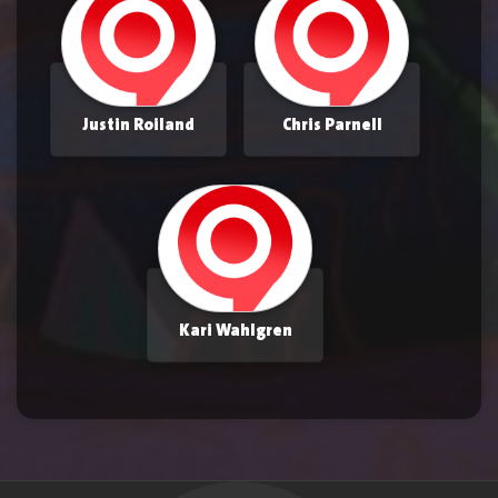
Justin Roiland
Chris Parnell
Kari Wahlgren