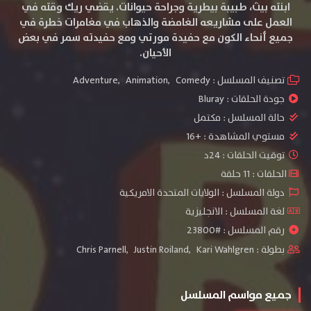
ابنته بيث، طبيبة بيطرية وجراحة حيوانات. يقضي ريك وقته في
العمل على مشاريعه الغامضة والذهاب في مغامرات خطرة في
جميع أنحاء الكون مع حفيدة مورتي ومع حفيدته سمر في بعض
الأحيان.
تصنيف المسلسل :
Comedy
,
Animation
,
Adventure
جودة الحلقات :
Bluray
حالة المسلسل :
مكتمل
مستوي المشاهدة :
+16
توقيت الحلقات : 24د
الحلقات : 11 حلقة
دولة المسلسل : الولايات المتحدة الامريكية
لغة المسلسل : الانجليزية
رقم المسلسل : #23800
بطولة :
Kari Wahlgren
,
Justin Roiland
,
Chris Parnell
جميع مواسم المسلسل