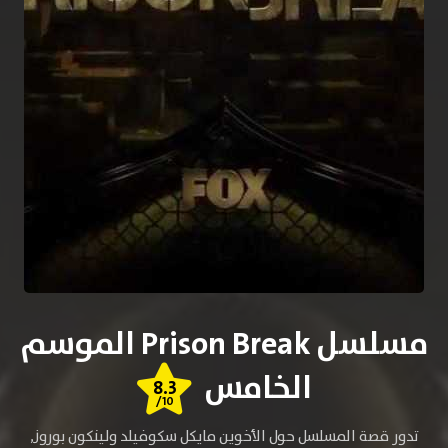
مسلسل Prison Break الموسم
الخامس
8.3
/10
تدور قصة المسلسل حول الأخوين مايكل سكوفيلد ولينكون بوروز,