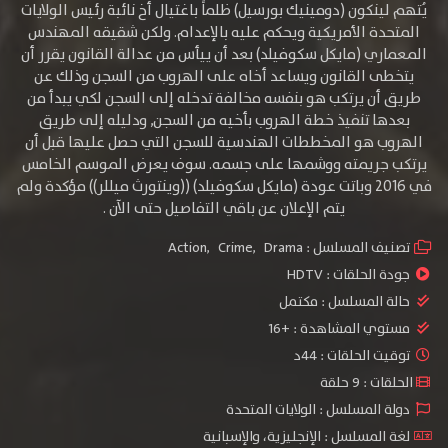
يُتهم لينكون (دومينيك بورسيل) ظلماً باغتيال أخ نائبة رئيس الولايات
المتحدة الأمريكية ويحكم عليه بالإعدام. ولكن شقيقه المهندس
المعماري (مايكل سكوفيلد) بعد أن ييأس من عدالة القانون يقرر أن
يتخطى القانون ويساعد أخاه على الهروب من السجن وذلك عن
طريق أن يرتكب هو بنفسه مخالفة تدخله إلى السجن لكي يبدأ من
بعدها تنفيذ خطة الهروب بأخيه من السجن, ودليله إلى طريق
الهروب هو المخططات الهندسية للسجن التي حصل عليها قبل أن
يرتكب جريمته ووشمها على جسمه. سوف يعرض الموسم الخامس
في 2016 وباتت عودة (مايكل سكوفيلد) ((وينتورث ميللر)) مؤكدة ولم
يتم الإعلان عن باقي التفاصيل حتى الآن .
تصنيف المسلسل :
Drama
,
Crime
,
Action
جودة الحلقات :
HDTV
حالة المسلسل :
مكتمل
مستوي المشاهدة :
+16
توقيت الحلقات : 44د
الحلقات : 9 حلقة
دولة المسلسل : الولايات المتحدة
لغة المسلسل : الإنجليزية، والإسبانية