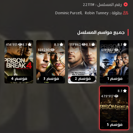
رقم المسلسل : #22111
بطولة :
Robin Tunney
,
Dominic Purcell
جميع مواسم المسلسل
454٬955
8.3
8.3
513٬862
8.3
8.3
321٬230
619٬867
موسم 1
موسم 2
موسم 3
موسم 4
8.3
479٬917
موسم 5