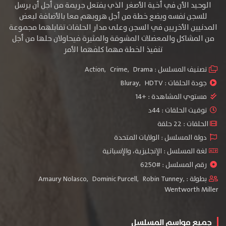
الوحيد الأن في أخية الأصغر الذي يفتعل جريمة من أجل أن يرسل
للسجن نفسه ويضع خطة من أجل هروبهم معا بالأضافة لبعض
المدنيين الأخريين في السجن وعلى مدار الحلقات تقابلهما مجموعة
من المشاكل والمعضلات المشوقة والمثيرة فيحاولان حلها من أجل
تنفيذ الخطة مهما كلفهما الأمر
تصنيف المسلسل :
Drama
,
Crime
,
Action
جودة الحلقات :
HDTV
,
Bluray
مستوي المشاهدة :
+14
توقيت الحلقات : 44د
الحلقات : 22 حلقة
دولة المسلسل : الولايات المتحدة
لغة المسلسل : الإنجليزية، والإسبانية
رقم المسلسل : #6250
بطولة :
,
Robin Tunney
,
Dominic Purcell
,
Amaury Nolasco
Wentworth Miller
جميع مواسم المسلسل