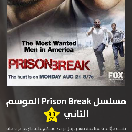
مسلسل Prison Break الموسم
الثاني
8.3
/10
نتيجة مؤامرة سياسية يسجن رجل بريء ويحكم علية بالإعدام وامله