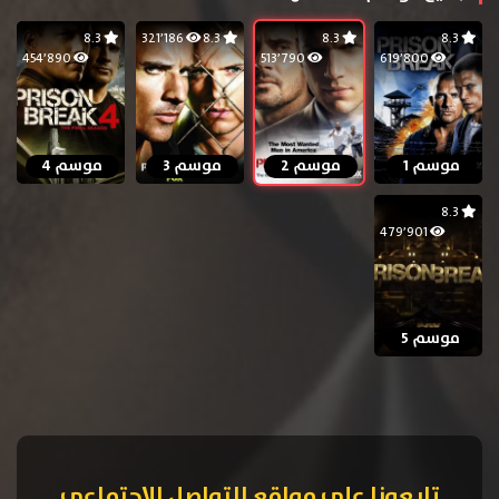
8.3
321٬186
8.3
8.3
8.3
454٬890
513٬790
619٬800
موسم 1
موسم 2
موسم 3
موسم 4
8.3
479٬901
موسم 5
تابعونا على مواقع التواصل الإجتماعي