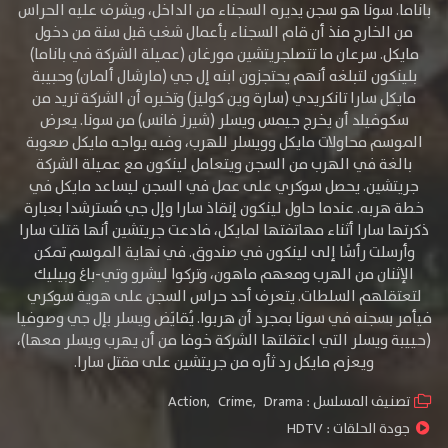
باناما. سونا هو سجن يديره السجناء من الداخل، ويشرف عليه الحراس
من الخارج منذ أن قام السجناء بأعمال شغب قبل سنة من دخول
مايكل. سرعان ما تتصلجريتشين مورغان (عميلة الشركة في باناما)
بلينكون لتبلغه أنهم يحتجزون ابنه إل جي (مارشال ألمان) وحبيبة
مايكل سارا تانكريدي (سارة وين كوليز) وتخبره أن الشركة تريد من
سكوفيلد أن يخرج جيمس ويسلر (شيرز فانس) من سونا. يعرض
الموسم محاولات مايكل وويسلر للهرب، وفيه يواجه مايكل صعوبة
بالغة في الهرب من السجن ويتعامل لينكون مع عميلة الشركة
جريتشين. يحصل سوكري على عمل في السجن ليساعد مايكل في
خطة هربه. عندما حاول لينكون إنقاذ سارا وإل جي مُسترشدا بعبارة
ذكرتها سارا أثناء مهاتفتها لمايكل، فادعت جريتشين أنها قتلت سارا
وأرسلت رأسًا إلى لينكون في صندوق. في نهاية الموسم تمكن
الإثنان من الهرب ومعهم ماهون، وتركوا ليشرو وتي-باغ وبيليك
لتعتقلهم السلطات. يتعرف أحد حراس السجن على هوية سوكري
فيأمر بسجنه في سونا بمجرد أن هربوا. يُقايَض ويسلر بإل جي وصوفيا
(حييبة ويسلر التي اعتقلتها الشركة خوفا من أن يهرب ويسلر معها)،
ويعزم مايكل رد ثأره من جريتشين على مقتل سارا.
تصنيف المسلسل :
Drama
,
Crime
,
Action
جودة الحلقات :
HDTV