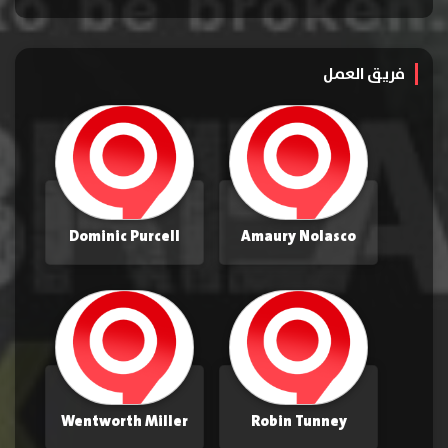
فريق العمل
Dominic Purcell
Amaury Nolasco
Wentworth Miller
Robin Tunney