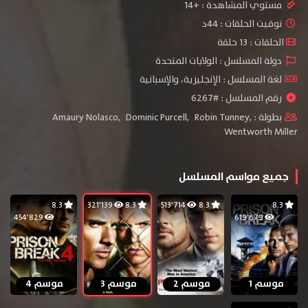
مستوي المشاهدة :
+14
توقيت الحلقات : 44د
الحلقات : 13 حلقة
دولة المسلسل : الولايات المتحدة
لغة المسلسل : الإنجليزية، والإسبانية
رقم المسلسل : #6267
بطولة :
,
Robin Tunney
,
Dominic Purcell
,
Amaury Nolasco
Wentworth Miller
جميع مواسم المسلسل
8.3
321٬139
8.3
513٬714
8.3
8.3
454٬829
619٬679
موسم 1
موسم 2
موسم 3
موسم 4