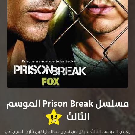
مسلسل Prison Break الموسم
الثالث
8.3
/10
يعرض الموسم الثالث مايكل في سجن سونا ولينكون خارج السجن في