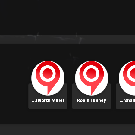
Wentworth Miller
Robin Tunney
Marshall Allman