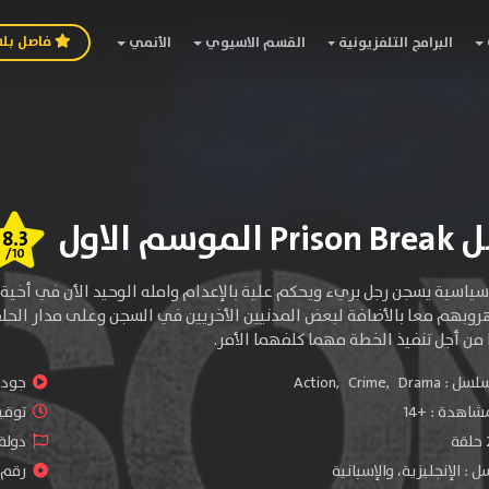
فاصل بل
البرامج التلفزيونية
القسم الاسيوي
الأنمي
سم الاول
8.3
/10
سياسية يسجن رجل بريء ويحكم علية بالإعدام وامله الوحيد الأن في أخية
وبهم معا بالأضافة لبعض المدنيين الأخريين في السجن وعلى مدار الحل
 من أجل تنفيذ الخطة مهما كلفهما الأمر.
سلسل :
Drama
,
Crime
,
Action
جودة 
شاهدة :
+14
توقيت 
دولة 
: الإنجليزية، والإسبانية
رقم ا