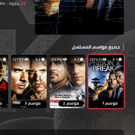
بطولة :
ler
جميع مواسم المسلسل
8.3
321٬137
8.3
513٬710
8.3
619٬675
8.3
موسم 1
موسم 2
موسم 3
م