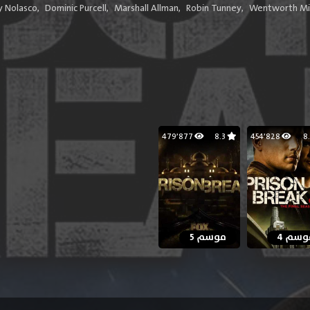
 Nolasco
,
Dominic Purcell
,
Marshall Allman
,
Robin Tunney
,
Wentworth Mil
479٬877
8.3
454٬828
وسم 4
موسم 5