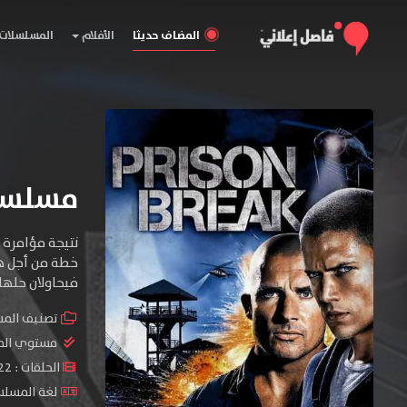
المضاف حديثا
الأفلام
المسلسلات
مسلسل Prison Break المو
نتيجة مؤامرة 
خطة من أجل هر
فيحاولان حلها
تصنيف الم
مستوي الم
الحلقات : 22 حلقة
لغة المسلسل 