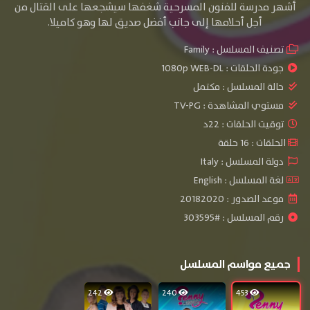
أشهر مدرسة للفنون المسرحية شغفها سيشجعها على القتال من
أجل أحلامها إلى جانب أفضل صديق لها وهو كاميلا.
تصنيف المسلسل :
Family
جودة الحلقات :
1080p WEB-DL
حالة المسلسل :
مكتمل
مستوي المشاهدة :
TV-PG
توقيت الحلقات : 22د
الحلقات : 16 حلقة
دولة المسلسل : Italy
لغة المسلسل : English
موعد الصدور : 20182020
رقم المسلسل : #303595
جميع مواسم المسلسل
242
240
453